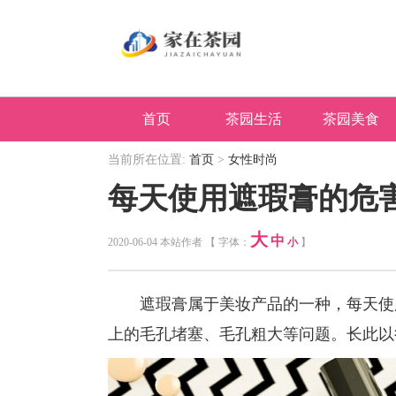
首页
茶园生活
茶园美食
当前所在位置:
首页
>
女性时尚
每天使用遮瑕膏的危害
大
中
2020-06-04 本站作者 【 字体：
小
】
遮瑕膏属于美妆产品的一种，每天使用
上的毛孔堵塞、毛孔粗大等问题。长此以