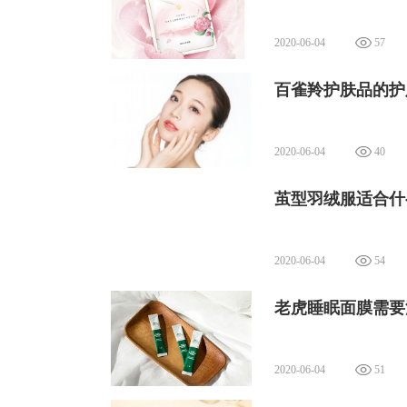
2020-06-04
57
百雀羚护肤品的护
3、如果无法遮盖住脸部瑕疵，应该按
处。
2020-06-04
40
茧型羽绒服适合什
2020-06-04
54
老虎睡眠面膜需要
2020-06-04
51