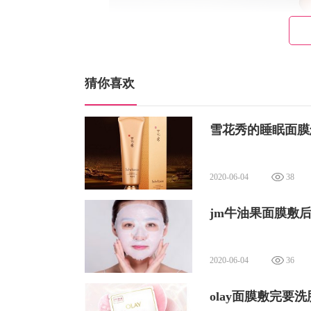
2、用指腹点涂面部瑕疵处，进行遮瑕
猜你喜欢
雪花秀的睡眠面膜
2020-06-04
38
jm牛油果面膜敷
2020-06-04
36
olay面膜敷完要