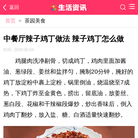
返回
首页
>
茶园美食
中餐厅辣子鸡丁做法 辣子鸡丁怎么做
时间: 2020-06-04
鸡腿肉洗净剔骨，切成鸡丁，鸡肉里面加酱
油、葱绿段、姜丝和盐拌匀，腌制20分钟，腌好的
鸡丁放淀粉中裹上淀粉，锅里倒油，烧温烧至7成
热，下鸡丁炸至金黄色，捞出，留底油，放姜丝、
葱白段、花椒和干辣椒段爆炒，炒出香味后，倒入
鸡肉丁翻炒，放入盐、糖、白酒适量快速翻炒。