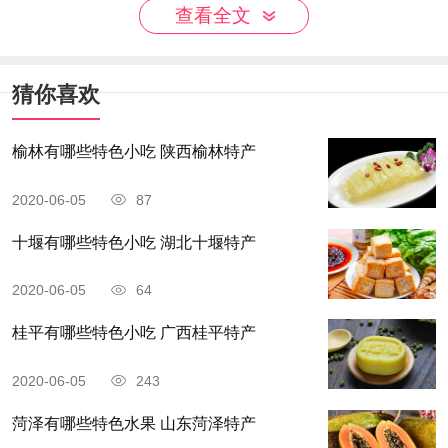
查看全文
清朝嘉庆年间，距今已有两百多年的历史了。绍兴
香糕的制作工艺十分精细，用料考究，选用优质的
精白粳米为主要原料，再配上丁香，砂仁，白芷，
猜你喜欢
豆蔻等为辅，在采用传统的制作方法制作而成，所
榆林有哪些特色小吃 陕西榆林特产
制作出来的绍兴香糕味道香甜，入口酥散，造型美
观，质地细腻。绍兴香糕不仅吃起来美味，还含有
2020-06-05
87
维生素，蛋白质，氨基酸等丰富营养，还有补中益
十堰有哪些特色小吃 湖北十堰特产
气，健脾养胃，和胃清肺，聪耳明目等功功效。
2020-06-05
64
4、柯桥豆腐干
桂平有哪些特色小吃 广西桂平特产
2020-06-05
243
菏泽有哪些特色水果 山东菏泽特产