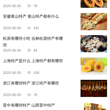
2020-06-05
78
安徽黄山特产 黄山特产都有什么
2020-06-05
291
松原有哪些小吃 吉林松原特产有哪
些
2020-06-05
94
柯桥豆腐干是浙江绍兴的传统地方名吃，绍兴
上海特产是什么 上海特产都有哪些
生产柯桥豆腐干已经有着一百多年的历史了。其制
2020-06-05
108
作工艺非常考究，用料十分精细，选用优质的黄豆
为主要原料，再配以大小茴香，丁香，桂皮等辅
浙江有哪些特产 浙江特产有哪些
料，然后经过磨碎，滤浆，冲浆，点花，上箱等传
2020-06-05
78
统的制作工序制作而成，最后所制作出来的柯桥豆
晋中有哪些特产 山西晋中特产
腐干玉白细嫩，韧而不硬，既香又鲜，且回味悠